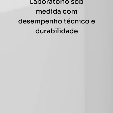
Laboratório sob
Nome
medida com
desempenho técnico e
Empresa
durabilidade
Celular
Email